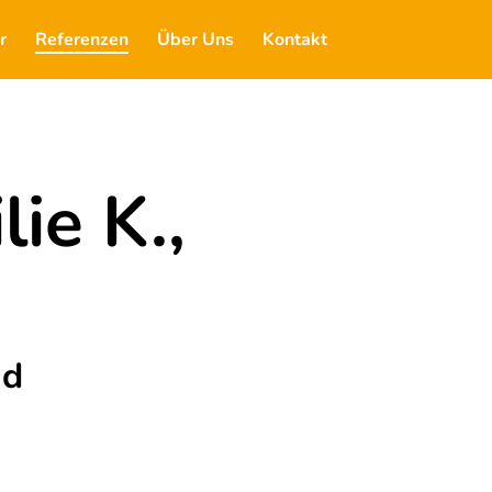
r
Referenzen
Über Uns
Kontakt
ie K.,
nd