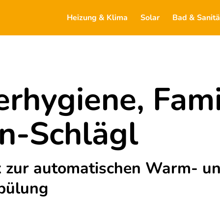
Heizung & Klima
Solar
Bad & Sanitä
rhygiene, Famil
n-Schlägl
x zur automatischen Warm- u
pülung